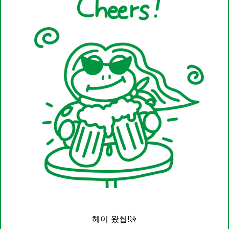
헤이 왔썹!🤟