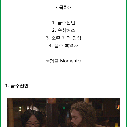
<목차>
1. 금주선언
2.
숙취해소
3. 소주 가격 인상
4. 음주 흑역사
✨영끌 Moment✨
1.
금주선언